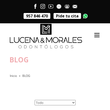
957 846 470
Pide tu cita
BLOG
Inicio
»
BLOG